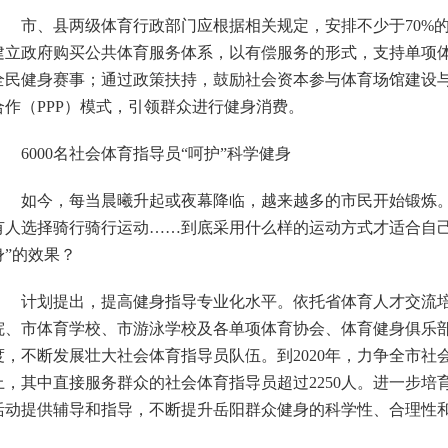
市、县两级体育行政部门应根据相关规定，安排不少于70%的
建立政府购买公共体育服务体系，以有偿服务的形式，支持单项
全民健身赛事；通过政策扶持，鼓励社会资本参与体育场馆建设
合作（PPP）模式，引领群众进行健身消费。
6000名社会体育指导员“呵护”科学健身
如今，每当晨曦升起或夜幕降临，越来越多的市民开始锻炼。
有人选择骑行骑行运动……到底采用什么样的运动方式才适合自己
身”的效果？
计划提出，提高健身指导专业化水平。依托省体育人才交流培
院、市体育学校、市游泳学校及各单项体育协会、体育健身俱乐
度，不断发展壮大社会体育指导员队伍。到2020年，力争全市社会
上，其中直接服务群众的社会体育指导员超过2250人。进一步培
活动提供辅导和指导，不断提升岳阳群众健身的科学性、合理性