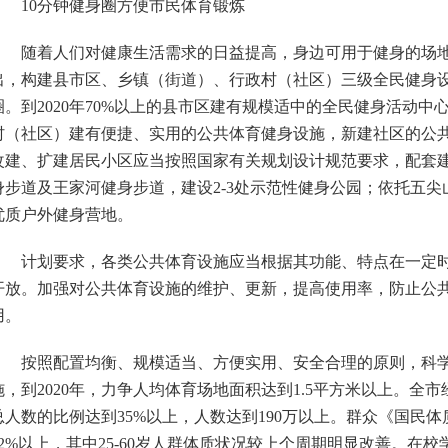
10分钟健身圈方便市民体育锻炼
随着人们对健康生活需求的日益提高，身边可用于健身的场地
出，构建县市区、乡镇（街道）、行政村（社区）三级全民健身设
圈。到2020年70%以上的县市区建有规模适中的全民健身活动中
村（社区）建有便捷、实用的公共体育健身设施，新建社区的公共体
改建、扩建居民小区应当按照国家有关规划设计规范要求，配套
身步道及王家河健身步道，建设2-3处示范性健身公园；依托五尖
优质户外健身营地。
计划要求，各类公共体育设施应当根据其功能、特点在一定时
开放。加强对公共体育设施的维护、更新，提高使用率，防止公
用。
按照配置均衡、规模适当、方便实用、安全合理的原则，科学
施，到2020年，力争人均体育场地面积达到1.5平方米以上。全
总人数的比例达到35%以上，人数达到190万以上。群众《国民
92%以上，其中25-60岁人群体质状况较上个周期明显改善。在