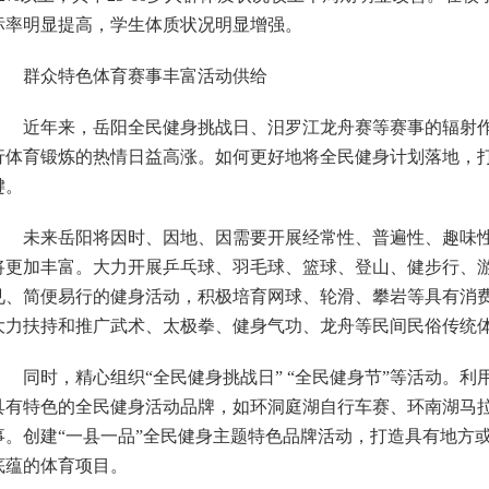
标率明显提高，学生体质状况明显增强。
群众特色体育赛事丰富活动供给
近年来，岳阳全民健身挑战日、汨罗江龙舟赛等赛事的辐射作
行体育锻炼的热情日益高涨。如何更好地将全民健身计划落地，
键。
未来岳阳将因时、因地、因需要开展经常性、普遍性、趣味性
将更加丰富。大力开展乒乓球、羽毛球、篮球、登山、健步行、
见、简便易行的健身活动，积极培育网球、轮滑、攀岩等具有消
大力扶持和推广武术、太极拳、健身气功、龙舟等民间民俗传统
同时，精心组织“全民健身挑战日” “全民健身节”等活动。利
具有特色的全民健身活动品牌，如环洞庭湖自行车赛、环南湖马
事。创建“一县一品”全民健身主题特色品牌活动，打造具有地方
底蕴的体育项目。