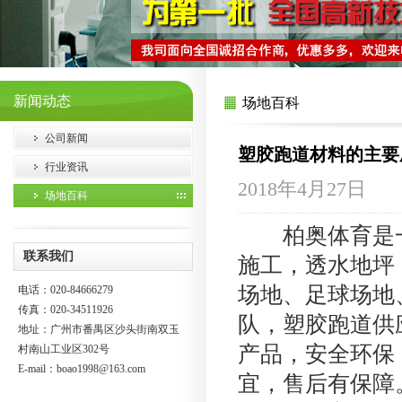
新闻动态
场地百科
公司新闻
塑胶跑道材料的主要
行业资讯
2018年4月27日
场地百科
柏奥体育是一
联系我们
施工，透水地坪
场地、足球场地
电话：020-84666279
传真：020-34511926
队，塑胶跑道供
地址：广州市番禺区沙头街南双玉
产品，安全环保
村南山工业区302号
E-mail：
boao1998@163.com
宜，售后有保障