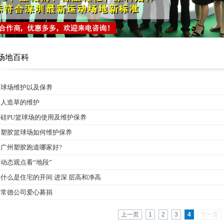
场地百科
球场维护以及保养
人造草的维护
硅PU篮球场的使用及维护保养
塑胶篮球场如何维护保养
广州塑胶跑道哪家好?
动态观点看“地段”
什么是住宅的开间 进深 层高和净高
常德公司爱心募捐
上一页
1
2
3
4
下一页